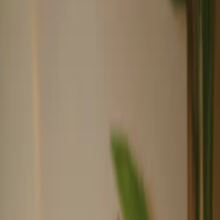
Estética que cuida tu salud.
Ácido Hialurónico
Neuromoduladores
Vitaminas