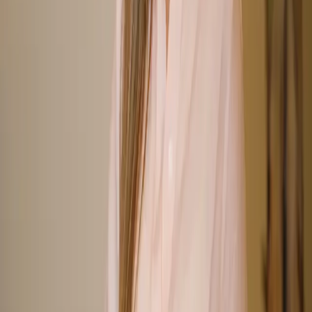
Primera valoración sin compromiso. Resultados naturales desde la
primera sesión.
Contacto directo
Estamos aquí para ti
Cuéntanos tu caso. Te respondemos en menos de 24 horas.
Teléfono
667 997 059
Email
info@clinicacarmenfontes.com