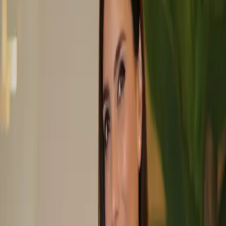
Resultado inmediato
96
%
100% reversible
99
%
Hidratación profunda
93
%
Definición de contorno
95
%
Labios, pómulos, surcos y ojeras con un resultado globa
y natural
Técnica con cánula roma para máxima seguridad vascul
Duración de 9 a 18 meses según la zona tratada
Aplicación de salud: apoyo en la prevención del herpes
labial recurrente