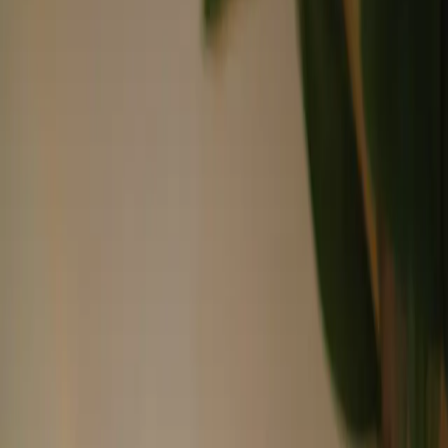
Arrugas relajadas. Bruxismo tratado. Un solo tratamiento, dos
resultados extraordinarios.
Descubrir tratamiento
Rellenos con Ácido Hialurónico
Recupera el volumen perdido. Con total naturalidad y total
seguridad.
Descubrir
Rejuvenecimiento Facial Integral
Pareces tú. Pero descansada. Hace diez años.
Descubrir
Medicina Estética de Precisión