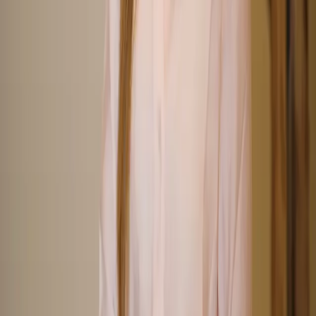
Dirección
Pg. de les Facultats, 6, bajo derecha, Algirós, 46021 València,
Valencia
Horario
Lun — Jue
10:00–14:00 · 15:00–20:00
Vie — Dom
Cerrado
No rellenar este campo
Nombre
*
Teléfono
Email
*
Tipo de consulta
*
Mensaje
Acepto la
Política de Privacidad
y consiento el tratamiento de mis
datos.