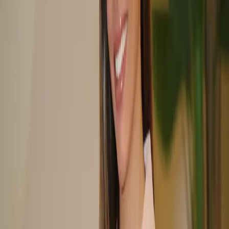
Reservar valoración
Salud y Estética
Donde la salud se encuentra con la
estética
Nuestra formación odontológica nos da una ventaja única: tratamos
la cara entendiendo su anatomía y su función. Cada protocolo
estético tiene también un beneficio para tu salud.
Arrastra las tarjetas para ver más casos
El bruxismo desgasta dientes e implantes. Los neuromoduladores
relajan el músculo masetero, reducen la fuerza de apriete hasta un
54% y alivian el dolor de la ATM.
Bruxismo · Neuromoduladores