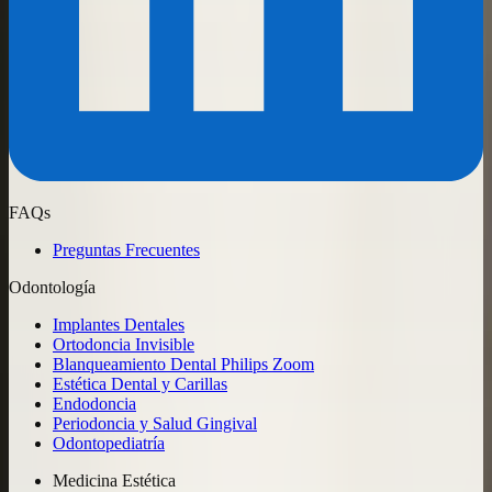
FAQs
Preguntas Frecuentes
Odontología
Implantes Dentales
Ortodoncia Invisible
Blanqueamiento Dental Philips Zoom
Estética Dental y Carillas
Endodoncia
Periodoncia y Salud Gingival
Odontopediatría
Medicina Estética