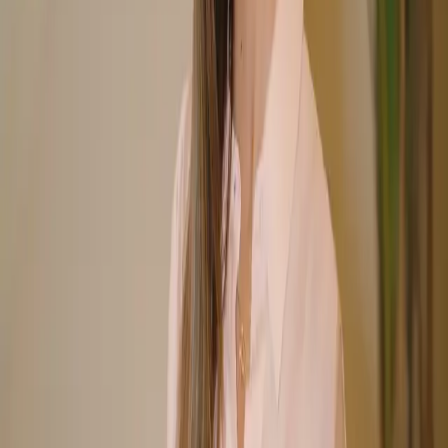
En labios con tendencia al herpes recurrente, el protocolo con ácido
hialurónico se planifica para cuidar la zona y acompañar la
prevención de los brotes.
Herpes labial · Ácido hialurónico
Las cefaleas tensionales y el dolor de la articulación
temporomandibular mejoran al relajar la musculatura facial con
neuromoduladores.
Cefaleas y ATM · Neuromoduladores
La mesoterapia vitamínica refuerza las pieles sensibles o tras un
tratamiento, mejorando la hidratación y la barrera cutánea.
Piel sensible · Vitaminas
Valencia · Clínica Carmen Fontes
Reserva tu valoración facial